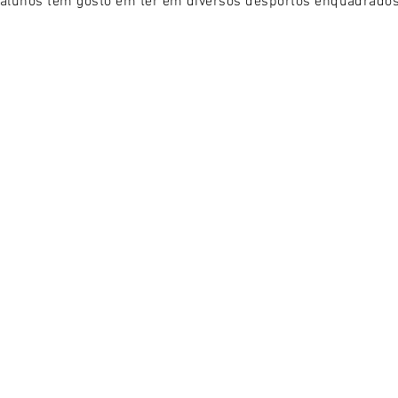
alunos têm gosto em ter em diversos desportos enquadrados